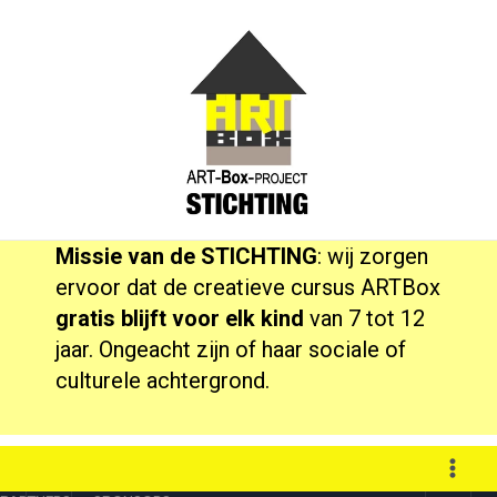
Ga
naar
de
inhoud
Missie van de STIСHTING
: wij zorgen
ervoor dat de creatieve cursus ARTBox
gratis
blijft voor elk kind
van 7 tot 12
jaar. Ongeacht zijn of haar sociale of
culturele achtergrond.