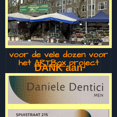
voor de vele dozen voor
het
ARTBox
project
DANK aan