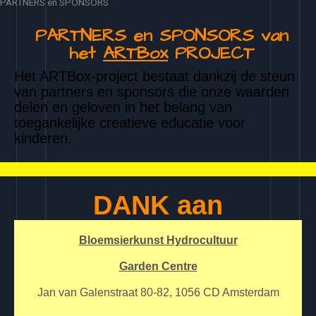
PARTNERS en SPONSORS
PARTNERS en SPONSORS van
het
ARTBox
PROJECT
Het ARTBox-project bestaat dankzij de steun
van partners en sponsors die onze waarden
delen en geloven in het belang van
toegankelijke creatieve educatie voor
kinderen.
DANK aan
Bloemsierkunst Hydrocultuur
Garden Centre
Jan van Galenstraat 80-82, 1056 CD Amsterdam