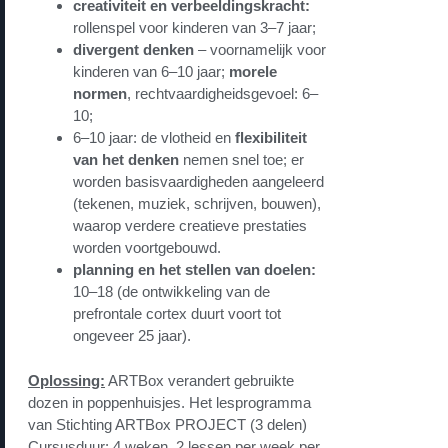
creativiteit en verbeeldingskracht:
rollenspel voor kinderen van 3–7 jaar;
divergent denken
– voornamelijk voor
kinderen van 6–10 jaar;
morele
normen
, rechtvaardigheidsgevoel: 6–
10;
6–10 jaar: de vlotheid en
flexibiliteit
van het denken
nemen snel toe; er
worden basisvaardigheden aangeleerd
(tekenen, muziek, schrijven, bouwen),
waarop verdere creatieve prestaties
worden voortgebouwd.
planning en het stellen van doelen:
10–18 (de ontwikkeling van de
prefrontale cortex duurt voort tot
ongeveer 25 jaar).
Oplossing:
ARTBox verandert gebruikte
dozen in poppenhuisjes. Het lesprogramma
van Stichting ARTBox PROJECT (3 delen)
Cursusduur: 4 weken, 2 lessen per week per